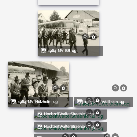
1964_MV_BB_qg
1964_MV_Holzheim_qg
1964_MV_Weilheim_qg
HochzeitWalterStraehle (2)_qg
HochzeitWalterStraehle (3)_qg