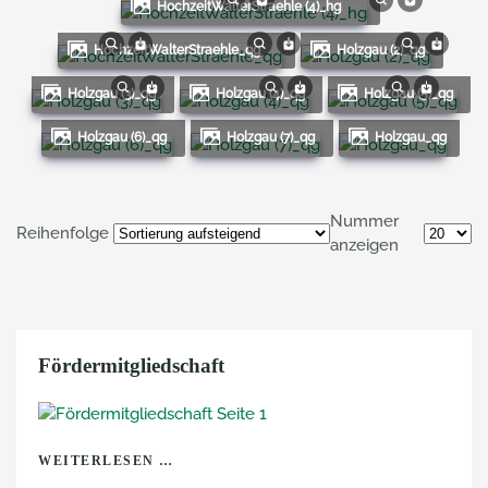
HochzeitWalterStraehle (4)_hg
HochzeitWalterStraehle_qg
Holzgau (2)_qg
Holzgau (3)_qg
Holzgau (4)_qg
Holzgau (5)_qg
Holzgau (6)_qg
Holzgau (7)_qg
Holzgau_qg
Nummer
Reihenfolge
anzeigen
Fördermitgliedschaft
WEITERLESEN …